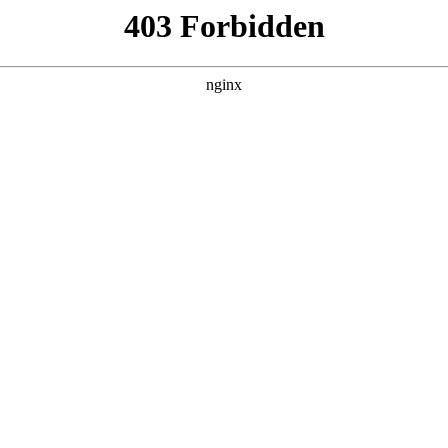
心理咨询帮助效果好:心理咨询
 心理咨询
迷网络，休学，产生抑郁家庭情况：父亲是高管，母亲是个体经
询几次后就会有效果|兰州脑康中医院:心理