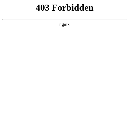
随州心扉心理咨询有限公司
热门搜索
首页
> 父母
果壳心理咨询分享女孩抑郁休学，果壳
心理咨询帮助效果好:心理咨询
行业动态
# 心理
# 自我
# 孩子
# 家庭
# 父母心理
# 父母
#
心理咨询
案例基本面基本情况：小紫心理咨询，女，大二厌学，沉
迷网络，休学，产生抑郁家庭情况：父亲是高管，母亲是
个体经营者，父亲疏于管教但要求严厉，母亲多满足物质
需求，缺少对孩子的关爱和沟通心理咨询。