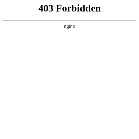
随州心扉心理咨询有限公司
热门搜索
首页
> 心理精神
精神分析、CBT、催眠…试了很多心
理咨询，为何都没有明显效果？:心理
咨询
行业动态
# 精神
# 流派
# 低效
# 心理学
# 心理精神
# 心理
# 心理咨询
本文字数约：4572字阅读时间约：8分钟本文章节：01、别
再自嗨啦心理咨询！精神分析的低效别用“深入”来掩饰
02、认知行为治疗的3次进化：科学心理咨询，但也低效