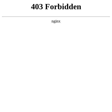
随州心扉心理咨询有限公司
热门搜索
首页
> 认知咨询
心理咨询要做多久，才能真正看到效
果？:心理咨询
关于我们
# 咨询
# 来访者
# 咨询师
# 心理咨询
# 认知咨询
# 认知
心理咨询起效的因素有很多种心理咨询，以下希望帮你了
解有哪些因素影响着咨询的效果：1.好的咨询关系是重要
的作用因素研究表明，咨询师和来访者的合作关系是心理
咨询起作用的重要因素心理咨询。总体来
2025-10-27