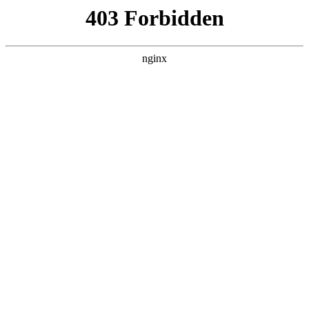
随州心扉心理咨询有限公司
热门搜索
首页
> 方式孩子
学生心理测评，如何真正守护孩子的内
心世界？:心理测评
联系我们
# 孩子
# 他们
# 方式孩子
# 方式
# 心理测评
你有没有发现，孩子最近变得沉默了？作业拖到很晚才
写，面对父母时总是低头不语心理测评。这背后，可能藏
着他们不愿说出口的困扰。在郑州管城区南关小学，一场
别开生面的心理测评正在悄悄进行心理测评。这不是
2025-11-16