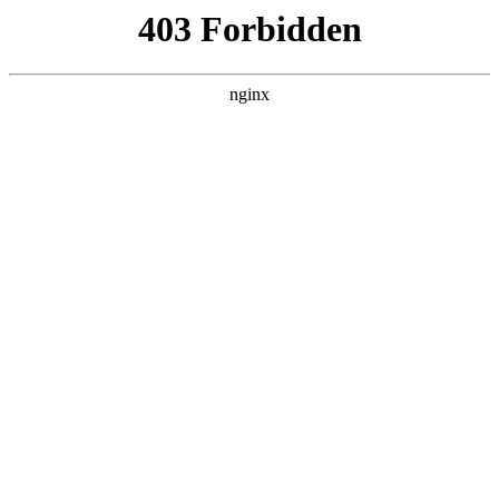
随州心扉心理咨询有限公司
热门搜索
首页
> 模板问卷
心理测评问卷如何发起？调研平台手把
手教你:心理测评
行业动态
# 问卷
# 自己
# 我们
# 评测
# 模板问卷
# 模板
#
心理测评
心理测评，听起来或许有些专业和高深，但实际上，它就
像是一位贴心的朋友，用温和而有趣的方式，陪伴我们走
进自己的心灵世界心理测评。它通过一系列精心设计的问
题和情境模拟，引导我们表达内心的想法和情感，帮助
2025-11-16