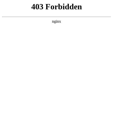
随州心扉心理咨询有限公司
热门搜索
首页
>
案例展示
> 正文
权力对心理咨询的影响:心理咨
询
投稿作者：大河
2026-08-08 07:03:29
5
心理学普及开来以后，资本注入心理学领域，广泛开展了心理咨
询师的培训
心理咨询
。很多心理咨询师可以给有心理问题的人
做咨询，也可以推荐他们找精神科医生治疗。似乎这是一种市场
运作的结果，但权力会对心理咨询形成一定的影响。
资本运作心理咨询行业，会开办很多心理咨询师培训班，还要学
员考心理咨询师证，似乎已经获得了权力系统的认可
心理咨询