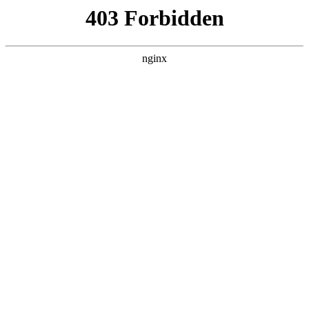
随州心扉心理咨询有限公司
热门搜索
首页
> 服务聊城市
好消息！ 聊城市心理健康服务中心增
开夜间心理咨询门诊啦！:心理咨询
关于我们
# 聊城市
# 心理健康
# 心理
# 治疗
# 服务聊城市
# 服务
# 心理咨询
关于增开夜间心理咨询门诊的公告为更好地满足广大市民
的心理健康需求，聊城市心理健康服务中心特别开设夜间
心理咨询服务门诊心理咨询。服务时间：每周二、四、六
17点—20点心理咨询。我们将在