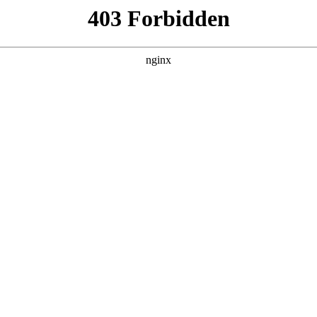
品牌推荐排行榜郑州心理咨询设备，可靠的心
供
询行业迎来发展机遇的同时，也面临诸多挑战心理咨询。当前，
州心有为教育科技，郑州心理咨询设备/可靠