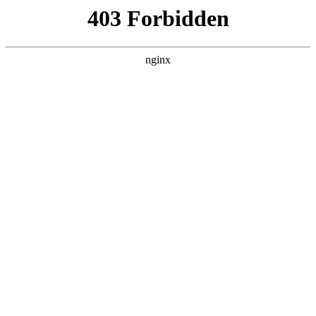
随州心扉心理咨询有限公司
热门搜索
首页
>
行业动态
> 正文
今年底，重庆将实现适龄学生心
理测评全覆盖:心理测评
投稿作者：小丽
2026-08-10 16:04:16
5
8月25日上午，重庆市健全青少年心理疏导机制改革工作推进会
以电视电话会议形式召开
心理测评
。社会工作部、市民政局等
各市级相关涉改部门分管负责同志、办公厅及有关单位处室负责
同志在主会场团，各区县党（工）委分管负责同志及相关涉改部
门负责同志在各区县分会场，共计800余人参加会议。
会议指出，青少年心理健康工作是关心、人民群众关切、社会关